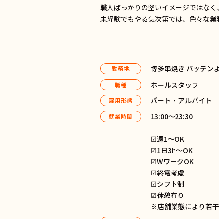
職人ばっかりの堅いイメージではなく
未経験でもやる気次第では、色々な業
博多串焼き バッテンよ
勤務地
ホールスタッフ
職種
パート・アルバイト
雇用形態
13:00〜23:30
就業時間
☑︎週1〜OK
☑︎1日3h〜OK
☑︎WワークOK
☑︎終電考慮
☑︎シフト制
☑︎休憩有り
※店舗業態により若