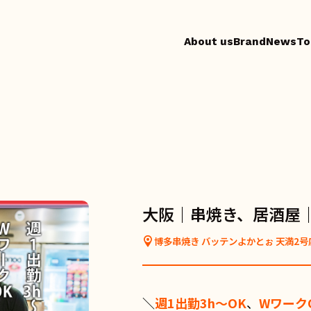
About us
Brand
News
To
大阪｜串焼き、居酒屋
博多串焼き バッテンよかとぉ 天満2号
＼
週1出勤3h〜OK
、
Wワーク