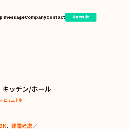
Recruit
p message
Company
Contact
｜キッチン/ホール
店 とほ三十歩
OK
、
終電考慮
／