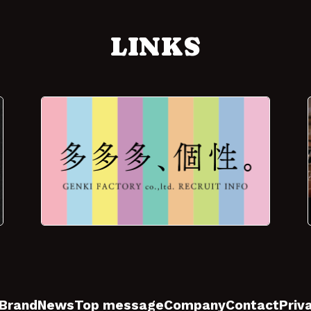
LINKS
Brand
News
Top message
Company
Contact
Priv