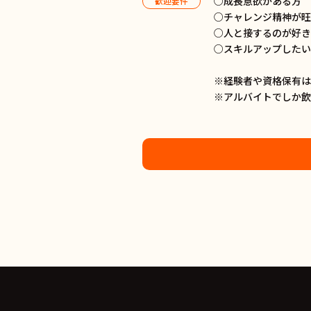
○成長意欲がある方
歓迎要件
○チャレンジ精神が
○人と接するのが好
○スキルアップした
※経験者や資格保有
※アルバイトでしか飲