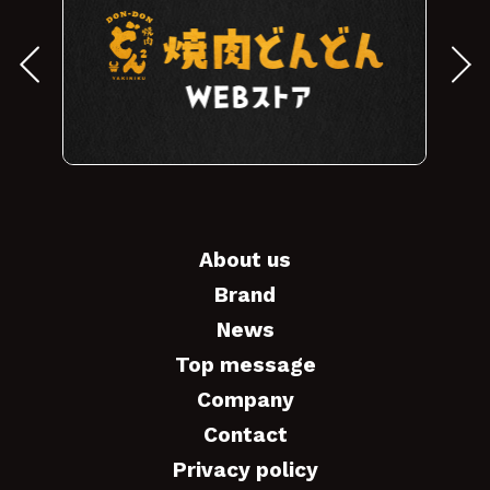
ユーザー様に明示した利用目的を実施する上で
必要となる協力会社および業務委託会社に対し
て、機密保持契約を締結した上で個人情報を開
示する場合
統計的なデータとして、ユーザー様個人を識別
できない状態にした場合
法令等により公的機関から開示を求められた場
合
About us
［個人情報の保護］
Brand
当社は、ユーザー様にご提供いただいた個人情
News
報について、漏洩、流用、改ざん等を防止する
Top message
ため、本サイトのセキュリティ維持に努め、合
Company
理的な範囲で必要な保護をいたします。
Contact
Privacy policy
［プライバシーポリシーの変更］