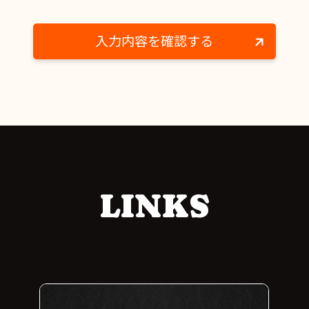
ます。また、ご提供頂く際は、利用目的をユー
ザー様に明示し、明示した利用目的の範囲内で
個人情報の収集を行います。ユーザー様が個人
情報のご提供に同意頂けない場合は、ユーザー
様の意思により個人情報の提供を拒否すること
が可能です。この場合本サイトでのユーザー様
のご利用ができない場合がございますが、あら
かじめご了承ください。
［第三者への開示］
LINKS
当社は、ユーザー様にご提供いただいた個人情
報を厳重に管理し、第三者に対して開示するこ
とはありません。但し次に該当する場合はこの
限りではありません。
ユーザー様から承諾を得た場合