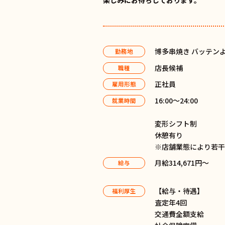
楽しみにお待ちしております。
博多串焼き バッテンよ
勤務地
店長候補
職種
正社員
雇用形態
16:00〜24:00
就業時間
変形シフト制
休憩有り
※店舗業態により若
月給314,671円～
給与
【給与・待遇】
福利厚生
査定年4回
交通費全額支給