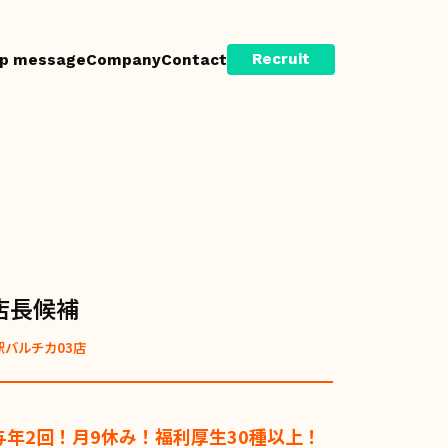
Recruit
p message
Company
Contact
店長候補
駅バルチカ03店
与年2回！月9休み！福利厚生30種以上！