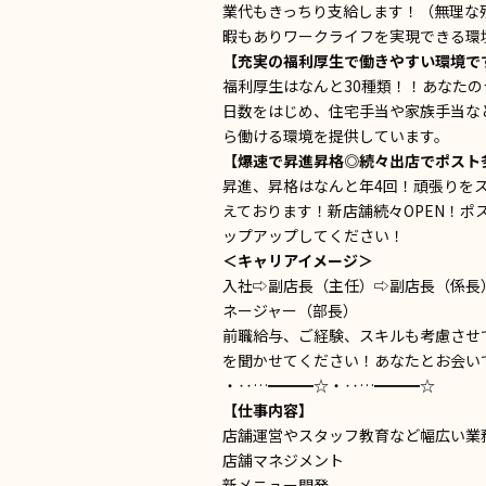
業代もきっちり支給します！（無理な
暇もありワークライフを実現できる環
【充実の福利厚生で働きやすい環境で
福利厚生はなんと30種類！！あなた
日数をはじめ、住宅手当や家族手当な
ら働ける環境を提供しています。
【爆速で昇進昇格◎続々出店でポスト
昇進、昇格はなんと年4回！頑張りを
えております！新店舗続々OPEN！
ップアップしてください！
＜キャリアイメージ＞
入社⇨副店長（主任）⇨副店長（係長
ネージャー（部長）
前職給与、ご経験、スキルも考慮させ
を聞かせてください！あなたとお会い
・‥…━━━☆・‥…━━━☆
【仕事内容】
店舗運営やスタッフ教育など幅広い業
店舗マネジメント
新メニュー開発