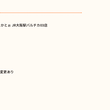
かとぉ JR大阪駅バルチカ03店
干変更あり