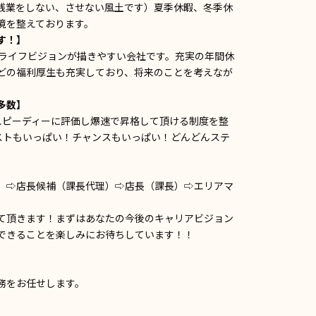
残業をしない、させない風土です）夏季休暇、冬季休
境を整えております。
す！】
のライフビジョンが描きやすい会社です。充実の年間休
どの福利厚生も充実しており、将来のことを考えなが
多数】
スピーディーに評価し爆速で昇格して頂ける制度を整
ポストもいっぱい！チャンスもいっぱい！どんどんステ
）⇨店長候補（課長代理）⇨店長（課長）⇨エリアマ
て頂きます！まずはあなたの今後のキャリアビジョン
できることを楽しみにお待ちしています！！
務をお任せします。