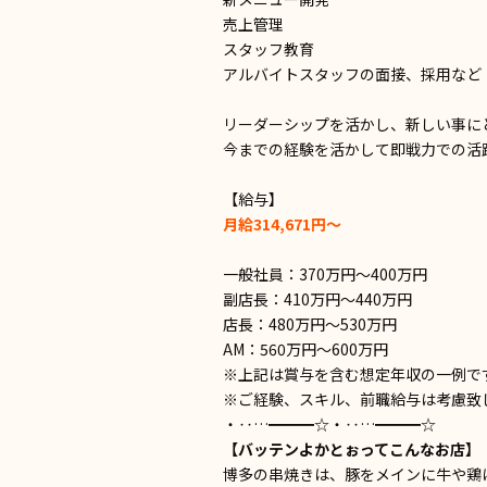
売上管理
スタッフ教育
アルバイトスタッフの面接、採用など
リーダーシップを活かし、新しい事に
今までの経験を活かして即戦力での活
【給与】
月給314,671円～
一般社員：370万円〜400万円
副店長：410万円〜440万円
店長：480万円〜530万円
AM：560万円〜600万円
※上記は賞与を含む想定年収の一例で
※ご経験、スキル、前職給与は考慮致
・‥…━━━☆・‥…━━━☆
【バッテンよかとぉってこんなお店】
博多の串焼きは、豚をメインに牛や鶏