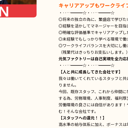
キャリアアップもワークライ
・‥…━━━☆・‥…━━━☆
◎将来の独立の為に、繁盛店で学びた
◎経験を活かしてマネージャーを目指
◎明確な評価基準でキャリアアップし
◎未経験でもしっかり学べる環境で働
◎ワークライフバランスを大切にし働
（残業代はきっちりお支払いします。
元気ファクトリーは自己実現を全力応
・‥…━━━☆・‥…━━━☆
【人と共に成長してきた会社です】
我々は働いてくれているスタッフと共
りません。
今回、既存スタッフ、これから仲間に
する為、労務環境、人事制度、福利厚
労働環境の良さには自信があります！
む！そんな会社です。
【スタッフへの還元！！】
高水準の給与体系に加え、ボーナスは年