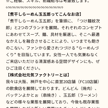
※ご経験、スキル、前職給与は考慮致します。
∽∽∽∽∽∽∽∽∽∽∽∽∽∽
【煮干しらーめん玉五郎ってこんなお店】
「煮干しらーめん玉五郎」を筆頭に、「つけ麺紋次
郎」と2つのブランドを展開。それぞれのコンセプト
にあわせてスープ、麺、具材を厳選し、そこへ最適
なかえしを融合させることにより、いつまでも飽き
のこない、ファンから愛されつづける “らーめんづ
くり” を目指しています。女性一人でも気兼ねなく
ご来店いただける清潔感ある空間デザインにも、ぜ
ひご注目ください。
【株式会社元気ファクトリーとは】
我々は大阪、神戸を中心に直営20店舗（FC10店舗）
の飲食店を展開しております。どんどん（焼肉）、
バッテンよかとぉ（串焼き）、玉五郎（ラーメン）
などの様々な業態を展開しており、今後も既存業態