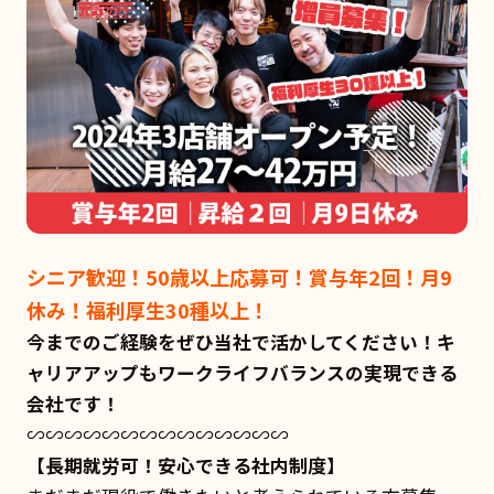
シニア歓迎！50歳以上応募可！賞与年2回！月9
休み！福利厚生30種以上！
今までのご経験をぜひ当社で活かしてください！キ
ャリアアップもワークライフバランスの実現できる
会社です！
∽∽∽∽∽∽∽∽∽∽∽∽∽∽
【長期就労可！安心できる社内制度】