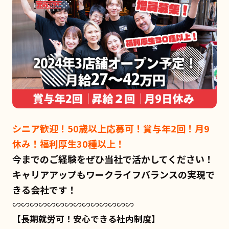
シニア歓迎！50歳以上応募可！賞与年2回！月9
休み！福利厚生30種以上！
今までのご経験をぜひ当社で活かしてください！
キャリアアップもワークライフバランスの実現で
きる会社です！
∽∽∽∽∽∽∽∽∽∽∽∽∽∽
【長期就労可！安心できる社内制度】