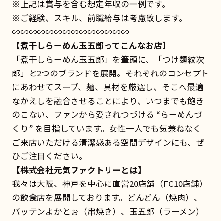
※上記は賞与を含む想定年収の一例です。
※ご経験、スキル、前職給与は考慮致します。
∽∽∽∽∽∽∽∽∽∽∽∽∽∽
【煮干しらーめん玉五郎ってこんなお店】
「煮干しらーめん玉五郎」を筆頭に、「つけ麺紋次
郎」と2つのブランドを展開。それぞれのコンセプト
にあわせてスープ、麺、具材を厳選し、そこへ最適
なかえしを融合させることにより、いつまでも飽き
のこない、ファンから愛されつづける “らーめんづ
くり” を目指しています。女性一人でも気兼ねなく
ご来店いただける清潔感ある空間デザインにも、ぜ
ひご注目ください。
【株式会社元気ファクトリーとは】
我々は大阪、神戸を中心に直営20店舗（FC10店舗）
の飲食店を展開しております。どんどん（焼肉）、
バッテンよかとぉ（串焼き）、玉五郎（ラーメン）