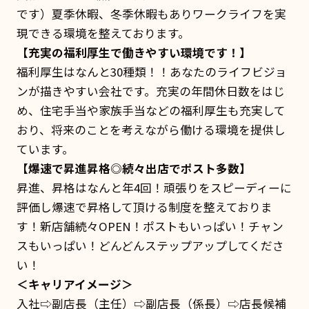
です）夏季休暇、冬季休暇もありワークライフを実
現できる環境を整えております。
【充実の福利厚生で働きやすい環境です！】
福利厚生はなんと30種類！！あなたのライフビジョ
ンが描きやすい会社です。充実の年間休日数をはじ
め、住宅手当や家族手当などの福利厚生も充実して
おり、将来のことを考えながら働ける環境を提供し
ています。
【爆速で昇進昇格◎続々出店でポスト多数】
昇進、昇格はなんと年4回！頑張りをスピーディーに
評価し爆速で昇格して頂ける制度を整えておりま
す！新店舗続々OPEN！ポストもいっぱい！チャン
スもいっぱい！どんどんステップアップしてくださ
い！
＜キャリアイメージ＞
入社⇨副店長（主任）⇨副店長（係長）⇨店長候補